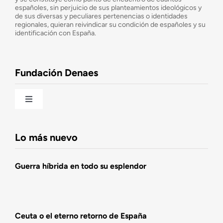
españoles, sin perjuicio de sus planteamientos ideológicos y
de sus diversas y peculiares pertenencias o identidades
Consejo Asesor
regionales, quieran reivindicar su condición de españoles y su
identificación con España.
Observatorio de la Nación
Fundación Denaes
Una historia patriótica de España
Toggle
Navigation
Fundación DENAES
Lo más nuevo
Agenda
Guerra híbrida en todo su esplendor
Actualidad
Ceuta o el eterno retorno de España