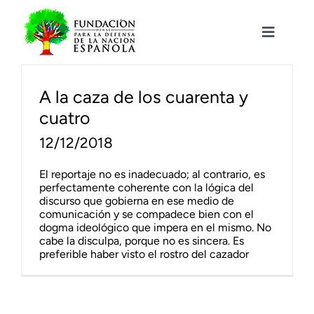
Saltar
al
contenido
Toggle
Navigat
Fundación DENAES
A la caza de los cuarenta y
cuatro
Agenda
12/12/2018
Actualidad
El reportaje no es inadecuado; al contrario, es
perfectamente coherente con la lógica del
discurso que gobierna en ese medio de
Actividades
comunicación y se compadece bien con el
dogma ideológico que impera en el mismo. No
cabe la disculpa, porque no es sincera. Es
preferible haber visto el rostro del cazador
Colabora