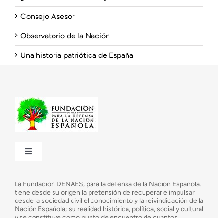
Consejo Asesor
Observatorio de la Nación
Una historia patriótica de España
Toggle
Navigation
¿Quiénes somos?
La Fundación DENAES, para la defensa de la Nación Española,
tiene desde su origen la pretensión de recuperar e impulsar
desde la sociedad civil el conocimiento y la reivindicación de la
¿Cuáles son nuestros objetivos?
Nación Española; su realidad histórica, política, social y cultural
y se constituye como punto de encuentro de cuantos