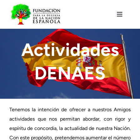
Saltar
al
contenido
Toggle
Navigat
Fundación DENAES
Actividades
Agenda
DENAES
Actualidad
Actividades
Tenemos la intención de ofrecer a nuestros Amigos
Colabora
actividades que nos permitan abordar, con rigor y
espíritu de concordia, la actualidad de nuestra Nación.
Con este propósito, pretendemos aumentar el número