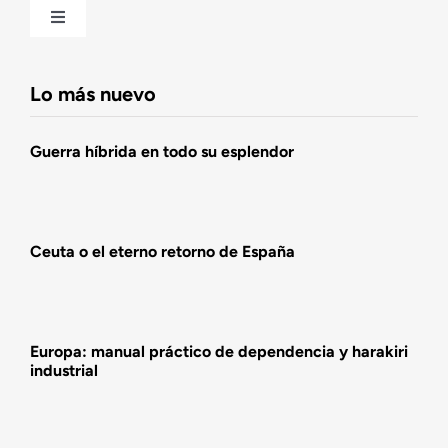
Toggle
Navigation
Fundación DENAES
Lo más nuevo
Agenda
Guerra híbrida en todo su esplendor
Actualidad
Ceuta o el eterno retorno de España
Actividades
Europa: manual práctico de dependencia y harakiri
industrial