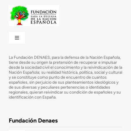
Toggle
Navigation
¿Quiénes somos?
La Fundación DENAES, para la defensa de la Nación Española,
tiene desde su origen la pretensión de recuperar e impulsar
desde la sociedad civil el conocimiento y la reivindicación de la
¿Cuáles son nuestros objetivos?
Nación Española; su realidad histórica, política, social y cultural
y se constituye como punto de encuentro de cuantos
españoles, sin perjuicio de sus planteamientos ideológicos y
de sus diversas y peculiares pertenencias o identidades
Consejo Asesor
regionales, quieran reivindicar su condición de españoles y su
identificación con España.
Observatorio de la Nación
Fundación Denaes
Una historia patriótica de España