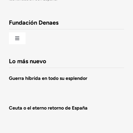
Observatorio de la Nación
Fundación Denaes
Una historia patriótica de España
Toggle
Navigation
Fundación DENAES
Lo más nuevo
Agenda
Guerra híbrida en todo su esplendor
Actualidad
Ceuta o el eterno retorno de España
Actividades