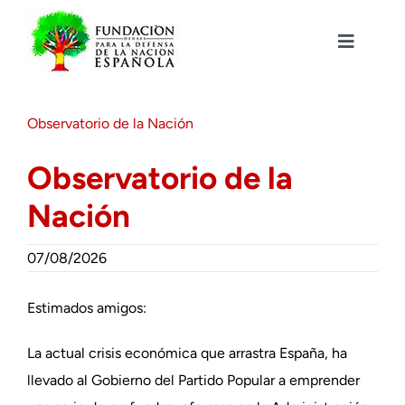
Saltar
al
contenido
Toggle
Navigat
Fundación DENAES
Observatorio de la Nación
Agenda
Observatorio de la
Nación
Actualidad
07/08/2026
Actividades
Estimados amigos:
Colabora
La actual crisis económica que arrastra España, ha
llevado al Gobierno del Partido Popular a emprender