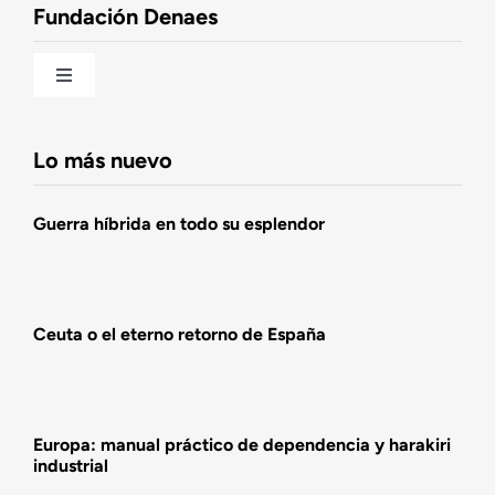
Fundación Denaes
Una historia patriótica de España
Toggle
Navigation
Fundación DENAES
Lo más nuevo
Agenda
Guerra híbrida en todo su esplendor
Actualidad
Ceuta o el eterno retorno de España
Actividades
Europa: manual práctico de dependencia y harakiri
industrial