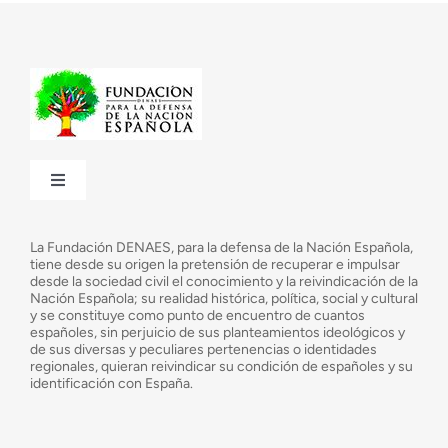
Toggle
Navigation
¿Quiénes somos?
La Fundación DENAES, para la defensa de la Nación Española,
tiene desde su origen la pretensión de recuperar e impulsar
desde la sociedad civil el conocimiento y la reivindicación de la
¿Cuáles son nuestros objetivos?
Nación Española; su realidad histórica, política, social y cultural
y se constituye como punto de encuentro de cuantos
españoles, sin perjuicio de sus planteamientos ideológicos y
de sus diversas y peculiares pertenencias o identidades
Consejo Asesor
regionales, quieran reivindicar su condición de españoles y su
identificación con España.
Observatorio de la Nación