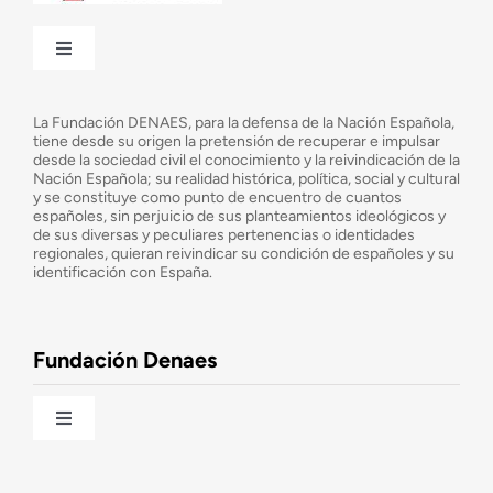
Toggle
Navigation
¿Quiénes somos?
La Fundación DENAES, para la defensa de la Nación Española,
tiene desde su origen la pretensión de recuperar e impulsar
desde la sociedad civil el conocimiento y la reivindicación de la
¿Cuáles son nuestros objetivos?
Nación Española; su realidad histórica, política, social y cultural
y se constituye como punto de encuentro de cuantos
españoles, sin perjuicio de sus planteamientos ideológicos y
de sus diversas y peculiares pertenencias o identidades
Consejo Asesor
regionales, quieran reivindicar su condición de españoles y su
identificación con España.
Observatorio de la Nación
Fundación Denaes
Una historia patriótica de España
Toggle
Navigation
Fundación DENAES