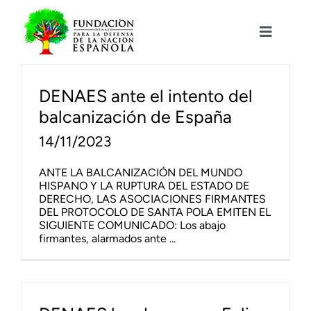
Saltar
al
contenido
Toggle
Navigat
Fundación DENAES
DENAES ante el intento del
balcanización de España
Agenda
14/11/2023
Actualidad
ANTE LA BALCANIZACIÓN DEL MUNDO
HISPANO Y LA RUPTURA DEL ESTADO DE
DERECHO, LAS ASOCIACIONES FIRMANTES
Actividades
DEL PROTOCOLO DE SANTA POLA EMITEN EL
SIGUIENTE COMUNICADO: Los abajo
firmantes, alarmados ante ...
Colabora