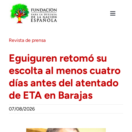
Saltar
al
contenido
Toggle
Navigat
Fundación DENAES
Revista de prensa
Agenda
Eguiguren retomó su
escolta al menos cuatro
Actualidad
días antes del atentado
Actividades
de ETA en Barajas
Colabora
07/08/2026