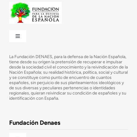
Toggle
Navigation
¿Quiénes somos?
La Fundación DENAES, para la defensa de la Nación Española,
tiene desde su origen la pretensión de recuperar e impulsar
desde la sociedad civil el conocimiento y la reivindicación de la
¿Cuáles son nuestros objetivos?
Nación Española; su realidad histórica, política, social y cultural
y se constituye como punto de encuentro de cuantos
españoles, sin perjuicio de sus planteamientos ideológicos y
de sus diversas y peculiares pertenencias o identidades
Consejo Asesor
regionales, quieran reivindicar su condición de españoles y su
identificación con España.
Observatorio de la Nación
Fundación Denaes
Una historia patriótica de España