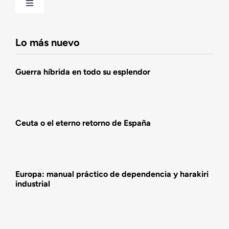
Toggle
Navigation
Fundación DENAES
Lo más nuevo
Agenda
Guerra híbrida en todo su esplendor
Actualidad
Ceuta o el eterno retorno de España
Actividades
Europa: manual práctico de dependencia y harakiri
industrial