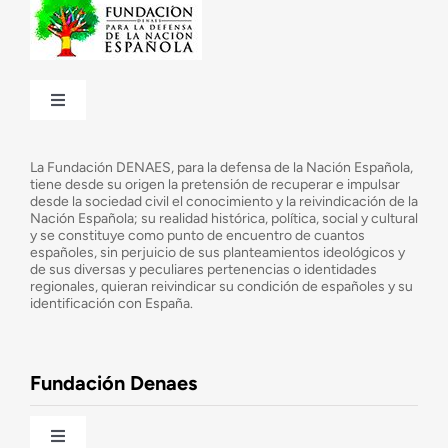
Toggle
Navigation
¿Quiénes somos?
La Fundación DENAES, para la defensa de la Nación Española,
tiene desde su origen la pretensión de recuperar e impulsar
desde la sociedad civil el conocimiento y la reivindicación de la
¿Cuáles son nuestros objetivos?
Nación Española; su realidad histórica, política, social y cultural
y se constituye como punto de encuentro de cuantos
españoles, sin perjuicio de sus planteamientos ideológicos y
de sus diversas y peculiares pertenencias o identidades
Consejo Asesor
regionales, quieran reivindicar su condición de españoles y su
identificación con España.
Observatorio de la Nación
Fundación Denaes
Una historia patriótica de España
Toggle