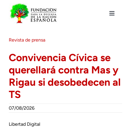
Saltar
al
contenido
Toggle
Navigat
Fundación DENAES
Revista de prensa
Agenda
Convivencia Cívica se
querellará contra Mas y
Actualidad
Rigau si desobedecen al
Actividades
TS
Colabora
07/08/2026
Libertad Digital