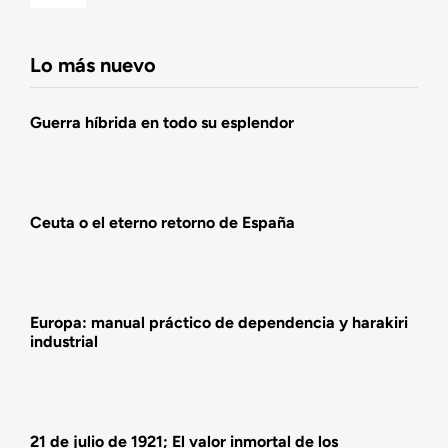
Navigation
Fundación DENAES
Lo más nuevo
Agenda
Guerra híbrida en todo su esplendor
Actualidad
Ceuta o el eterno retorno de España
Actividades
Europa: manual práctico de dependencia y harakiri
industrial
21 de julio de 1921; El valor inmortal de los