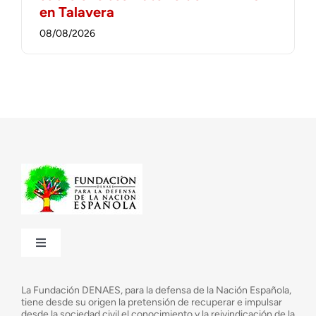
en Talavera
08/08/2026
Toggle
Navigation
¿Quiénes somos?
La Fundación DENAES, para la defensa de la Nación Española,
tiene desde su origen la pretensión de recuperar e impulsar
desde la sociedad civil el conocimiento y la reivindicación de la