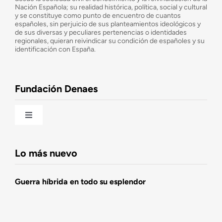
¿Cuáles son nuestros objetivos?
Nación Española; su realidad histórica, política, social y cultural
y se constituye como punto de encuentro de cuantos
españoles, sin perjuicio de sus planteamientos ideológicos y
de sus diversas y peculiares pertenencias o identidades
Consejo Asesor
regionales, quieran reivindicar su condición de españoles y su
identificación con España.
Observatorio de la Nación
Fundación Denaes
Una historia patriótica de España
Toggle
Navigation
Fundación DENAES
Lo más nuevo
Agenda
Guerra híbrida en todo su esplendor
Actualidad