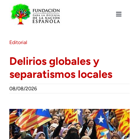
Saltar
al
contenido
Toggle
Navigat
Fundación DENAES
Editorial
Agenda
Delirios globales y
separatismos locales
Actualidad
08/08/2026
Actividades
Colabora