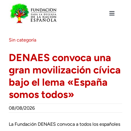
Saltar
al
contenido
Toggle
Navigat
Fundación DENAES
Sin categoría
Agenda
DENAES convoca una
gran movilización cívica
Actualidad
bajo el lema «España
Actividades
somos todos»
Colabora
08/08/2026
La Fundación DENAES convoca a todos los españoles