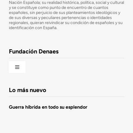
¿Cuáles son nuestros objetivos?
Nación Española; su realidad histórica, política, social y cultural
y se constituye como punto de encuentro de cuantos
españoles, sin perjuicio de sus planteamientos ideológicos y
de sus diversas y peculiares pertenencias o identidades
Consejo Asesor
regionales, quieran reivindicar su condición de españoles y su
identificación con España.
Observatorio de la Nación
Fundación Denaes
Una historia patriótica de España
Toggle
Navigation
Fundación DENAES
Lo más nuevo
Agenda
Guerra híbrida en todo su esplendor
Actualidad