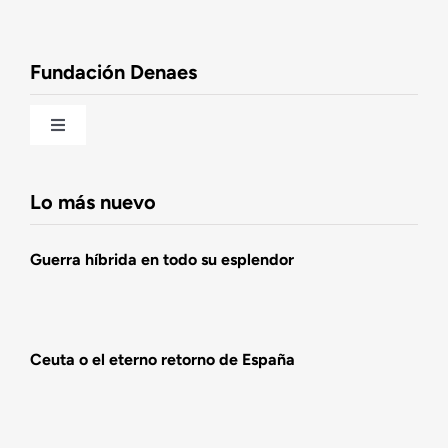
Observatorio de la Nación
Fundación Denaes
Una historia patriótica de España
Toggle
Navigation
Fundación DENAES
Lo más nuevo
Agenda
Guerra híbrida en todo su esplendor
Actualidad
Ceuta o el eterno retorno de España
Actividades