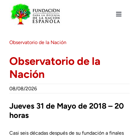
Saltar
al
contenido
Toggle
Navigat
Fundación DENAES
Observatorio de la Nación
Agenda
Observatorio de la
Nación
Actualidad
08/08/2026
Actividades
Jueves 31 de Mayo de 2018 – 20
Colabora
horas
Casi seis décadas después de su fundación a finales