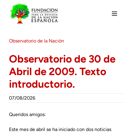
Saltar
al
contenido
Toggle
Navigat
Fundación DENAES
Observatorio de la Nación
Agenda
Observatorio de 30 de
Abril de 2009. Texto
Actualidad
introductorio.
Actividades
07/08/2026
Colabora
Queridos amigos:
Este mes de abril se ha iniciado con dos noticias