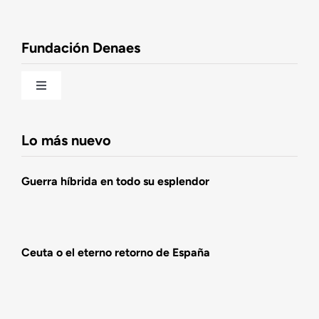
Observatorio de la Nación
Fundación Denaes
Una historia patriótica de España
Toggle
Navigation
Fundación DENAES
Lo más nuevo
Agenda
Guerra híbrida en todo su esplendor
Actualidad
Ceuta o el eterno retorno de España
Actividades