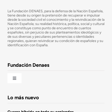
Navigation
¿Quiénes somos?
La Fundación DENAES, para la defensa de la Nación Española,
tiene desde su origen la pretensión de recuperar e impulsar
desde la sociedad civil el conocimiento y la reivindicación de la
¿Cuáles son nuestros objetivos?
Nación Española; su realidad histórica, política, social y cultural
y se constituye como punto de encuentro de cuantos
españoles, sin perjuicio de sus planteamientos ideológicos y
de sus diversas y peculiares pertenencias o identidades
Consejo Asesor
regionales, quieran reivindicar su condición de españoles y su
identificación con España.
Observatorio de la Nación
Fundación Denaes
Una historia patriótica de España
Toggle
Navigation
Fundación DENAES
Lo más nuevo
Agenda
Guerra híbrida en todo su esplendor