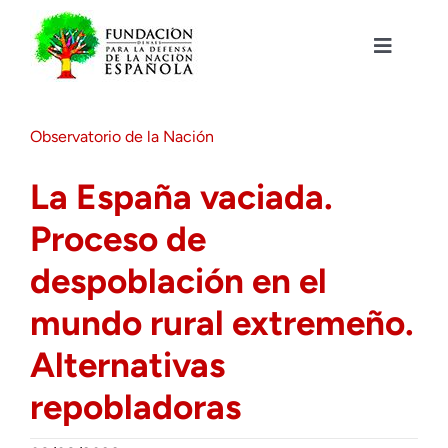
Saltar
al
contenido
Toggle
Navigat
Fundación DENAES
Observatorio de la Nación
Agenda
La España vaciada.
Proceso de
Actualidad
despoblación en el
Actividades
mundo rural extremeño.
Alternativas
Colabora
repobladoras