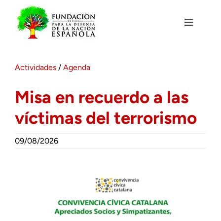
Saltar
al
contenido
Toggle
Navigat
Fundación DENAES
Actividades
/
Agenda
Agenda
Misa en recuerdo a las
víctimas del terrorismo
Actualidad
09/08/2026
Actividades
Colabora