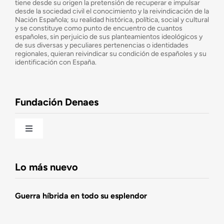
tiene desde su origen la pretensión de recuperar e impulsar
desde la sociedad civil el conocimiento y la reivindicación de la
¿Cuáles son nuestros objetivos?
Nación Española; su realidad histórica, política, social y cultural
y se constituye como punto de encuentro de cuantos
españoles, sin perjuicio de sus planteamientos ideológicos y
de sus diversas y peculiares pertenencias o identidades
Consejo Asesor
regionales, quieran reivindicar su condición de españoles y su
identificación con España.
Observatorio de la Nación
Fundación Denaes
Una historia patriótica de España
Toggle
Navigation
Fundación DENAES
Lo más nuevo
Agenda
Guerra híbrida en todo su esplendor
Actualidad