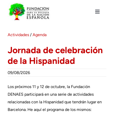
Saltar
al
contenido
Toggle
Navigat
Fundación DENAES
Actividades
/
Agenda
Agenda
Jornada de celebración
de la Hispanidad
Actualidad
09/08/2026
Actividades
Los próximos 11 y 12 de octubre, la Fundación
Colabora
DENAES participará en una serie de actividades
relacionadas con la Hispanidad que tendrán lugar en
Barcelona. He aquí el programa de los mismos: