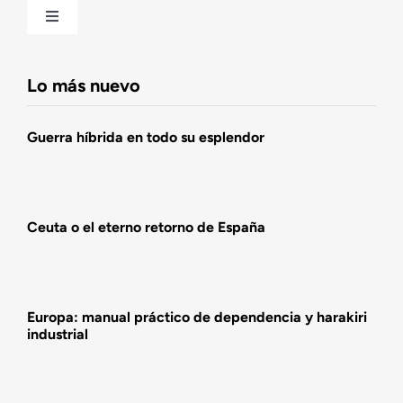
Toggle
Navigation
Fundación DENAES
Lo más nuevo
Agenda
Guerra híbrida en todo su esplendor
Actualidad
Ceuta o el eterno retorno de España
Actividades
Europa: manual práctico de dependencia y harakiri
industrial