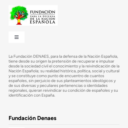
Toggle
Navigation
¿Quiénes somos?
La Fundación DENAES, para la defensa de la Nación Española,
tiene desde su origen la pretensión de recuperar e impulsar
desde la sociedad civil el conocimiento y la reivindicación de la
¿Cuáles son nuestros objetivos?
Nación Española; su realidad histórica, política, social y cultural
y se constituye como punto de encuentro de cuantos
españoles, sin perjuicio de sus planteamientos ideológicos y
de sus diversas y peculiares pertenencias o identidades
Consejo Asesor
regionales, quieran reivindicar su condición de españoles y su
identificación con España.
Observatorio de la Nación
Fundación Denaes
Una historia patriótica de España