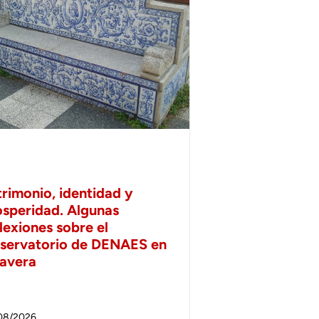
trimonio, identidad y
osperidad. Algunas
lexiones sobre el
servatorio de DENAES en
lavera
08/2026