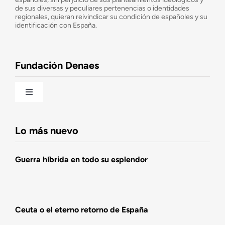
de sus diversas y peculiares pertenencias o identidades
Consejo Asesor
regionales, quieran reivindicar su condición de españoles y su
identificación con España.
Observatorio de la Nación
Fundación Denaes
Una historia patriótica de España
Toggle
Navigation
Fundación DENAES
Lo más nuevo
Agenda
Guerra híbrida en todo su esplendor
Actualidad
Ceuta o el eterno retorno de España
Actividades