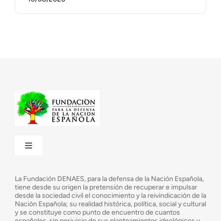
Toggle
Navigation
¿Quiénes somos?
La Fundación DENAES, para la defensa de la Nación Española,
tiene desde su origen la pretensión de recuperar e impulsar
desde la sociedad civil el conocimiento y la reivindicación de la
¿Cuáles son nuestros objetivos?
Nación Española; su realidad histórica, política, social y cultural
y se constituye como punto de encuentro de cuantos
españoles, sin perjuicio de sus planteamientos ideológicos y