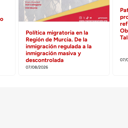
Pa
pr
no
ref
Ob
Política migratoria en la
Ta
Región de Murcia. De la
inmigración regulada a la
inmigración masiva y
descontrolada
07/
07/08/2026