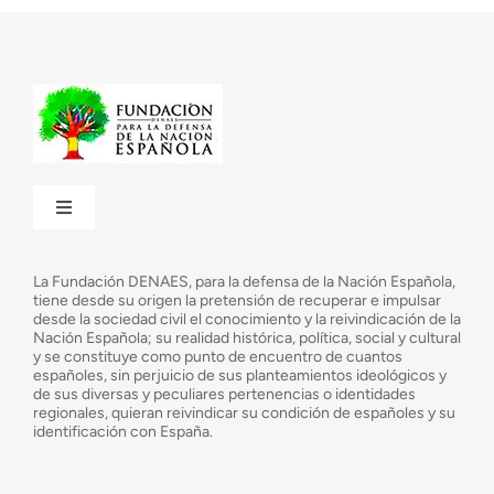
Toggle
Navigation
¿Quiénes somos?
La Fundación DENAES, para la defensa de la Nación Española,
tiene desde su origen la pretensión de recuperar e impulsar
desde la sociedad civil el conocimiento y la reivindicación de la
¿Cuáles son nuestros objetivos?
Nación Española; su realidad histórica, política, social y cultural
y se constituye como punto de encuentro de cuantos
españoles, sin perjuicio de sus planteamientos ideológicos y
de sus diversas y peculiares pertenencias o identidades
Consejo Asesor
regionales, quieran reivindicar su condición de españoles y su
identificación con España.
Observatorio de la Nación