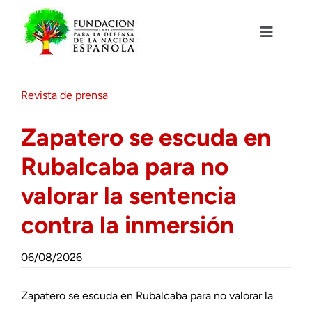
Saltar
al
contenido
Toggle
Navigat
Fundación DENAES
Revista de prensa
Agenda
Zapatero se escuda en
Rubalcaba para no
Actualidad
valorar la sentencia
Actividades
contra la inmersión
Colabora
06/08/2026
Zapatero se escuda en Rubalcaba para no valorar la