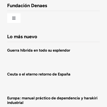
Fundación Denaes
Una historia patriótica de España
Toggle
Navigation
Fundación DENAES
Lo más nuevo
Agenda
Guerra híbrida en todo su esplendor
Actualidad
Ceuta o el eterno retorno de España
Actividades
Europa: manual práctico de dependencia y harakiri
industrial