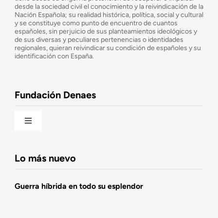
desde la sociedad civil el conocimiento y la reivindicación de la
¿Cuáles son nuestros objetivos?
Nación Española; su realidad histórica, política, social y cultural
y se constituye como punto de encuentro de cuantos
españoles, sin perjuicio de sus planteamientos ideológicos y
de sus diversas y peculiares pertenencias o identidades
Consejo Asesor
regionales, quieran reivindicar su condición de españoles y su
identificación con España.
Observatorio de la Nación
Fundación Denaes
Una historia patriótica de España
Toggle
Navigation
Fundación DENAES
Lo más nuevo
Agenda
Guerra híbrida en todo su esplendor
Actualidad