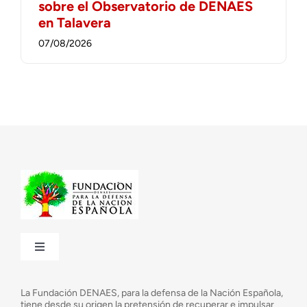
sobre el Observatorio de DENAES
en Talavera
07/08/2026
Toggle
Navigation
¿Quiénes somos?
La Fundación DENAES, para la defensa de la Nación Española,
tiene desde su origen la pretensión de recuperar e impulsar