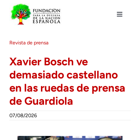
Saltar
al
contenido
Toggle
Navigat
Fundación DENAES
Revista de prensa
Agenda
Xavier Bosch ve
demasiado castellano
Actualidad
en las ruedas de prensa
Actividades
de Guardiola
Colabora
07/08/2026