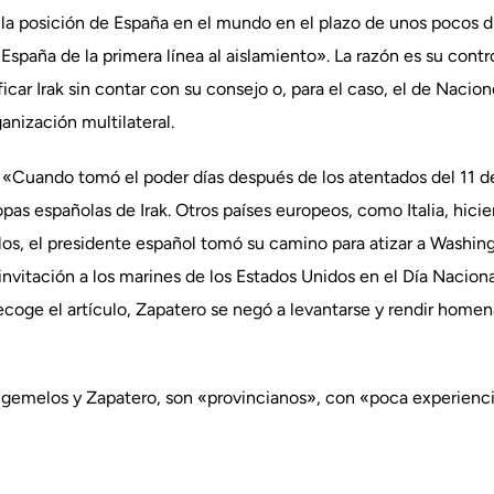
r la posición de España en el mundo en el plazo de unos pocos dí
 España de la primera línea al aislamiento». La razón es su cont
ficar Irak sin contar con su consejo o, para el caso, el de Nacio
anización multilateral.
: «Cuando tomó el poder días después de los atentados del 11 d
tropas españolas de Irak. Otros países europeos, como Italia, hic
ellos, el presidente español tomó su camino para atizar a Washin
 invitación a los marines de los Estados Unidos en el Día Nacion
recoge el artículo, Zapatero se negó a levantarse y rendir homen
os gemelos y Zapatero, son «provincianos», con «poca experienc