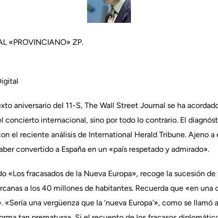
AL «PROVINCIANO» ZP.
igital
xto aniversario del 11-S, The Wall Street Journal se ha acordad
l concierto internacional, sino por todo lo contrario. El diagnós
on el reciente análisis de International Herald Tribune. Ajeno 
haber convertido a España en un «país respetado y admirado».
tulado «Los fracasados de la Nueva Europa», recoge la sucesión d
ercanas a los 40 millones de habitantes. Recuerda que «en una 
. «Sería una vergüenza que la ‘nueva Europa'», como se llamó 
forma tan prematura». Si el recuento de los fracasos diplomátic