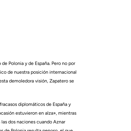
o de Polonia y de España. Pero no por
tico de nuestra posición internacional
a esta demoledora visión, Zapatero se
e fracasos diplomáticos de España y
ocasión estuvieron en alza», mientras
a las dos naciones cuando Aznar
os de Polonia resulta penoso, el que