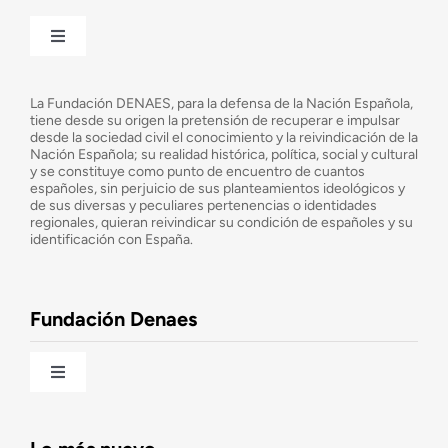
Toggle
Navigation
¿Quiénes somos?
La Fundación DENAES, para la defensa de la Nación Española,
tiene desde su origen la pretensión de recuperar e impulsar
desde la sociedad civil el conocimiento y la reivindicación de la
¿Cuáles son nuestros objetivos?
Nación Española; su realidad histórica, política, social y cultural
y se constituye como punto de encuentro de cuantos
españoles, sin perjuicio de sus planteamientos ideológicos y
de sus diversas y peculiares pertenencias o identidades
Consejo Asesor
regionales, quieran reivindicar su condición de españoles y su
identificación con España.
Observatorio de la Nación
Fundación Denaes
Una historia patriótica de España
Toggle
Navigation
Fundación DENAES