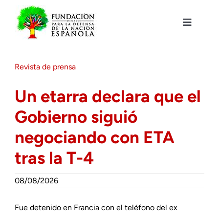
Saltar
al
contenido
Toggle
Navigat
Fundación DENAES
Revista de prensa
Agenda
Un etarra declara que el
Gobierno siguió
Actualidad
negociando con ETA
Actividades
tras la T-4
Colabora
08/08/2026
Fue detenido en Francia con el teléfono del ex