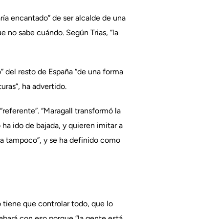
aría encantado” de ser alcalde de una
ue no sabe cuándo. Según Trias, “la
o” del resto de España “de una forma
uras”, ha advertido.
“referente”. “Maragall transformó la
a ido de bajada, y quieren imitar a
cia tampoco”, y se ha definido como
 tiene que controlar todo, que lo
abará con eso porque “la gente está