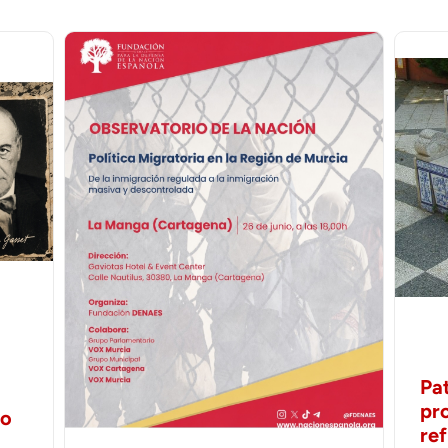
Pa
pr
no
ref