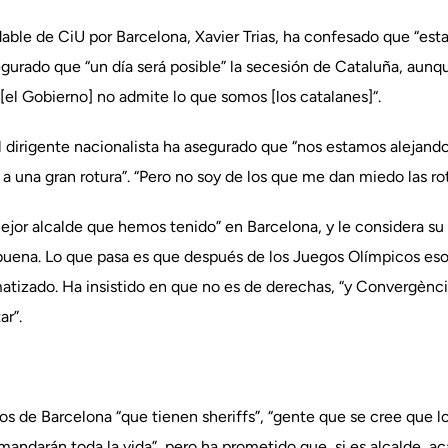
dable de CiU por Barcelona, Xavier Trias, ha confesado que “est
egurado que “un día será posible” la secesión de Cataluña, aunq
[el Gobierno] no admite lo que somos [los catalanes]“.
l dirigente nacionalista ha asegurado que “nos estamos alejand
 a una gran rotura”. “Pero no soy de los que me dan miedo las rot
ejor alcalde que hemos tenido” en Barcelona, y le considera su 
ena. Lo que pasa es que después de los Juegos Olímpicos eso h
 matizado. Ha insistido en que no es de derechas, “y Convergèn
ar”.
 de Barcelona “que tienen sheriffs”, “gente que se cree que lo
ndarán toda la vida”, pero ha prometido que, si es alcalde, ac