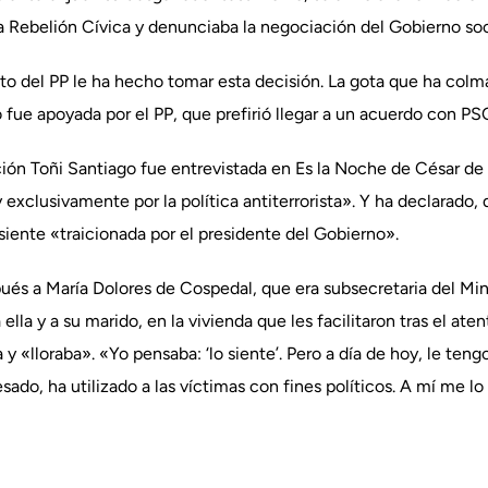
 Rebelión Cívica y denunciaba la negociación del Gobierno soc
o del PP le ha hecho tomar esta decisión. La gota que ha colma
fue apoyada por el PP, que prefirió llegar a un acuerdo con PS
ón Toñi Santiago fue entrevistada en Es la Noche de César de e
exclusivamente por la política antiterrorista». Y ha declarado, 
siente «traicionada por el presidente del Gobierno».
pués a María Dolores de Cospedal, que era subsecretaria del Min
 ella y a su marido, en la vivienda que les facilitaron tras el a
 «lloraba». «Yo pensaba: ‘lo siente’. Pero a día de hoy, le teng
resado, ha utilizado a las víctimas con fines políticos. A mí me l