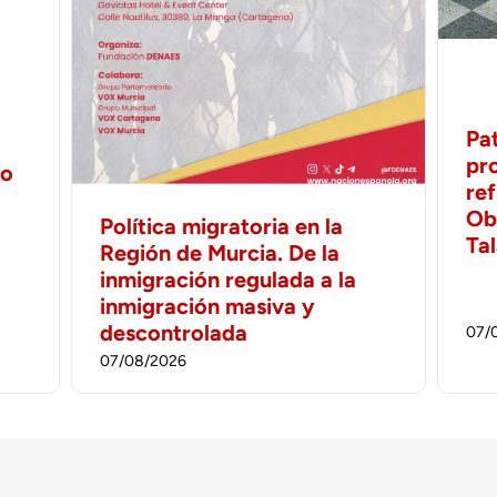
Pa
pr
no
ref
Ob
Política migratoria en la
Ta
Región de Murcia. De la
inmigración regulada a la
inmigración masiva y
descontrolada
07/
07/08/2026