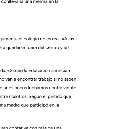
 conllevaría una merma en la
umenta el colegio no es real. «A las
se a quedarse fuera del centro y les
nda. «Si desde Educación anuncian
 no van a encontrar trabajo si no saben
ólo unos pocos luchamos contra viento
ntra nosotros. Según el partido que
una madre que participó en la
eguran contar ya con más de una