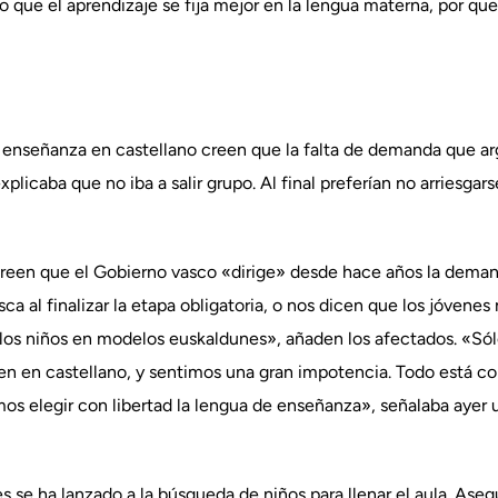
que el aprendizaje se fija mejor en la lengua materna, por que
enseñanza en castellano creen que la falta de demanda que arg
plicaba que no iba a salir grupo. Al final preferían no arriesgar
creen que el Gobierno vasco «dirige» desde hace años la dema
sca al finalizar la etapa obligatoria, o nos dicen que los jóvenes
a los niños en modelos euskaldunes», añaden los afectados. «S
en en castellano, y sentimos una gran impotencia. Todo está co
s elegir con libertad la lengua de enseñanza», señalaba ayer 
es se ha lanzado a la búsqueda de niños para llenar el aula. As