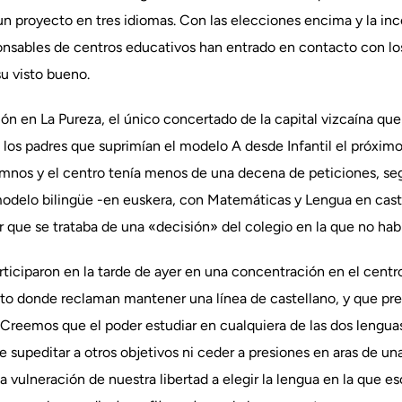
un proyecto en tres idiomas. Con las elecciones encima y la in
ponsables de centros educativos han entrado en contacto con los
su visto bueno.
ión en La Pureza, el único concertado de la capital vizcaína qu
los padres que suprimían el modelo A desde Infantil el próximo
umnos y el centro tenía menos de una decena de peticiones, seg
odelo bilingüe -en euskera, con Matemáticas y Lengua en castel
que se trataba de una «decisión» del colegio en la que no habí
articiparon en la tarde de ayer en una concentración en el cent
o donde reclaman mantener una línea de castellano, y que prese
Creemos que el poder estudiar en cualquiera de las dos lenguas
 supeditar a otros objetivos ni ceder a presiones en aras de un
una vulneración de nuestra libertad a elegir la lengua en la que e