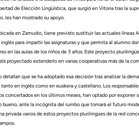
ibertad de Elección Lingüística, que surgió en Vitoria tras la su
o, les han mostrado su apoyo.
icada en Zamudio, tiene previsto sustituir las actuales líneas A
e inglés para impartir las asignaturas y que permita al alumno do
so en las aulas de los niños de 3 años. Este proyecto plurilingü
 está proyectado extenderlo en varias cooperativas más de la co
 detallan que se ha adoptado esa decisión tras analizar la deman
s tanto en inglés como en euskera y castellano. Los responsabl
s concertados en los últimos meses, han optado por exponer su
to bueno, ante la incógnita del rumbo que tomará el futuro mode
 privada varios de estos proyectos plurilingües de la red conc
Campos.