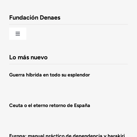
Observatorio de la Nación
Fundación Denaes
Una historia patriótica de España
Toggle
Navigation
Fundación DENAES
Lo más nuevo
Agenda
Guerra híbrida en todo su esplendor
Actualidad
Ceuta o el eterno retorno de España
Actividades
Europa: manual práctico de dependencia y harakiri