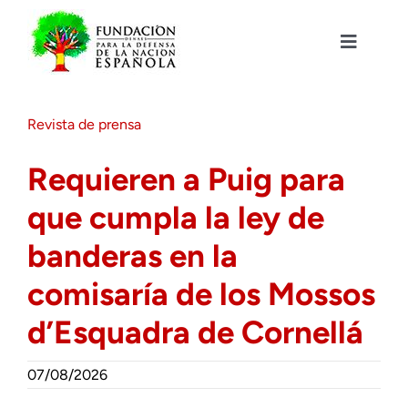
Saltar
al
contenido
Toggle
Navigat
Fundación DENAES
Revista de prensa
Agenda
Requieren a Puig para
que cumpla la ley de
Actualidad
banderas en la
Actividades
comisaría de los Mossos
d’Esquadra de Cornellá
Colabora
07/08/2026