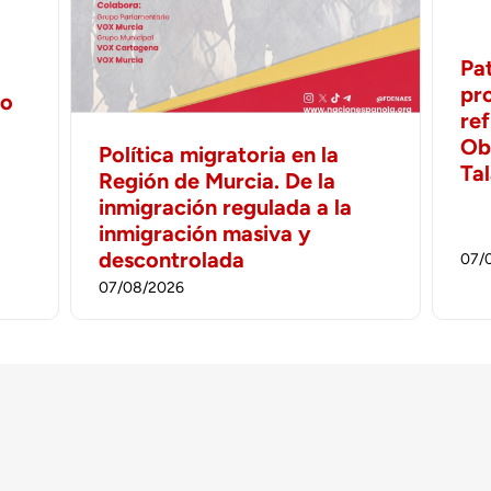
Pa
pr
no
ref
Ob
Política migratoria en la
Ta
Región de Murcia. De la
inmigración regulada a la
inmigración masiva y
descontrolada
07/
07/08/2026