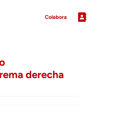
Colabora
ro
xtrema derecha