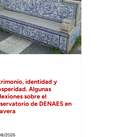
trimonio, identidad y
osperidad. Algunas
lexiones sobre el
servatorio de DENAES en
lavera
08/2026