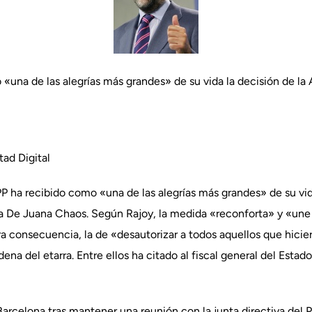
 «una de las alegrías más grandes» de su vida la decisión de la 
ad Digital
PP ha recibido como «una de las alegrías más grandes» de su vid
ra De Juana Chaos. Según Rajoy, la medida «reconforta» y «une 
a consecuencia, la de «desautorizar a todos aquellos que hicier
ena del etarra. Entre ellos ha citado al fiscal general del Estad
arcelona tras mantener una reunión con la junta directiva del P