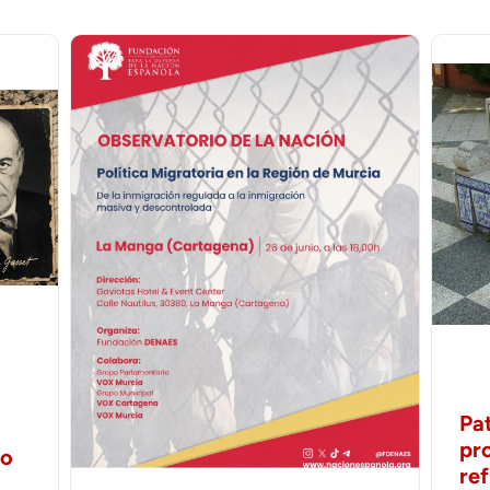
Pa
pr
no
ref