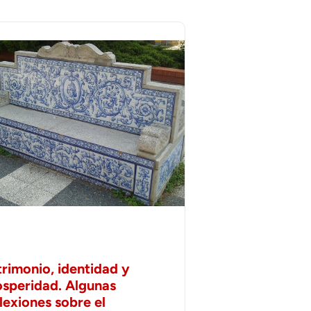
trimonio, identidad y
osperidad. Algunas
lexiones sobre el