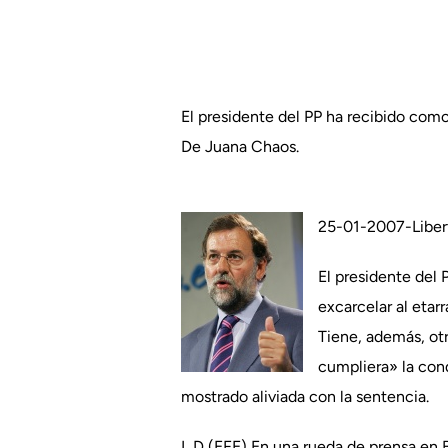
El presidente del PP ha recibido como
De Juana Chaos.
25-01-2007-Libert
El presidente del 
excarcelar al etar
Tiene, además, otr
cumpliera» la cond
mostrado aliviada con la sentencia.
L D (EFE) En una rueda de prensa en B