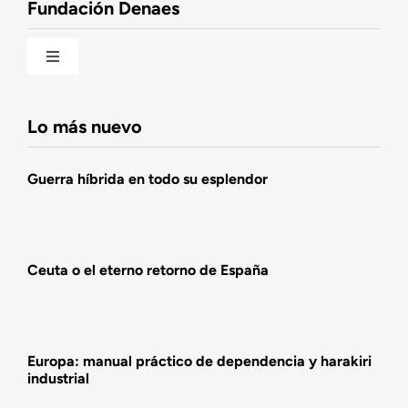
Fundación Denaes
Una historia patriótica de España
Toggle
Navigation
Fundación DENAES
Lo más nuevo
Agenda
Guerra híbrida en todo su esplendor
Actualidad
Ceuta o el eterno retorno de España
Actividades
Europa: manual práctico de dependencia y harakiri
industrial