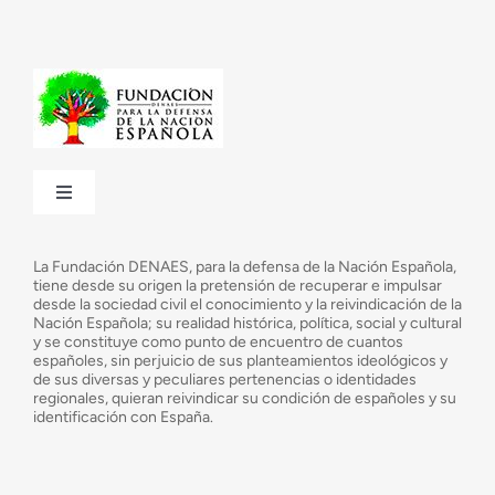
Toggle
Navigation
¿Quiénes somos?
La Fundación DENAES, para la defensa de la Nación Española,
tiene desde su origen la pretensión de recuperar e impulsar
desde la sociedad civil el conocimiento y la reivindicación de la
¿Cuáles son nuestros objetivos?
Nación Española; su realidad histórica, política, social y cultural
y se constituye como punto de encuentro de cuantos
españoles, sin perjuicio de sus planteamientos ideológicos y
de sus diversas y peculiares pertenencias o identidades
Consejo Asesor
regionales, quieran reivindicar su condición de españoles y su
identificación con España.
Observatorio de la Nación