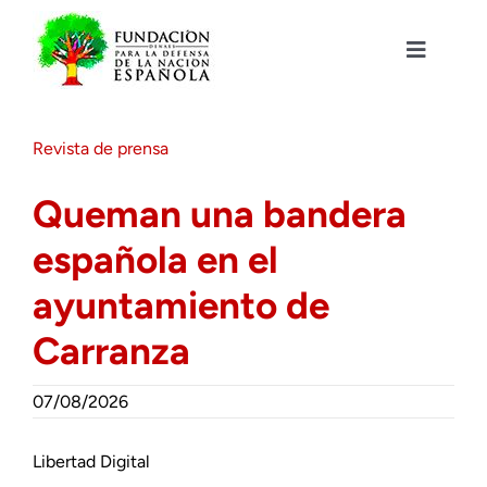
Saltar
al
contenido
Toggle
Navigat
Fundación DENAES
Revista de prensa
Agenda
Queman una bandera
española en el
Actualidad
ayuntamiento de
Actividades
Carranza
Colabora
07/08/2026
Libertad Digital