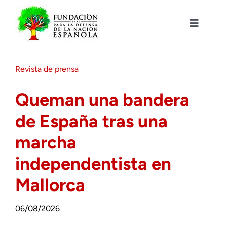
Saltar
al
contenido
Toggle
Navigat
Fundación DENAES
Revista de prensa
Agenda
Queman una bandera
de España tras una
Actualidad
marcha
Actividades
independentista en
Mallorca
Colabora
06/08/2026