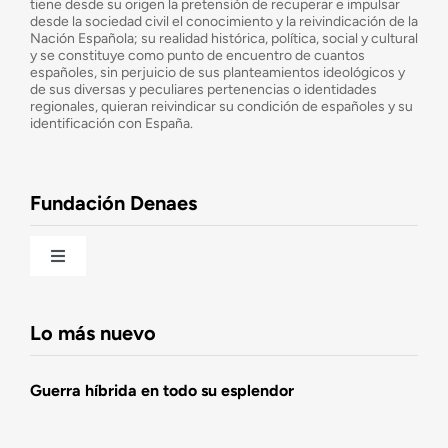
tiene desde su origen la pretensión de recuperar e impulsar
desde la sociedad civil el conocimiento y la reivindicación de la
¿Cuáles son nuestros objetivos?
Nación Española; su realidad histórica, política, social y cultural
y se constituye como punto de encuentro de cuantos
españoles, sin perjuicio de sus planteamientos ideológicos y
de sus diversas y peculiares pertenencias o identidades
Consejo Asesor
regionales, quieran reivindicar su condición de españoles y su
identificación con España.
Observatorio de la Nación
Fundación Denaes
Una historia patriótica de España
Toggle
Navigation
Fundación DENAES
Lo más nuevo
Agenda
Guerra híbrida en todo su esplendor
Actualidad