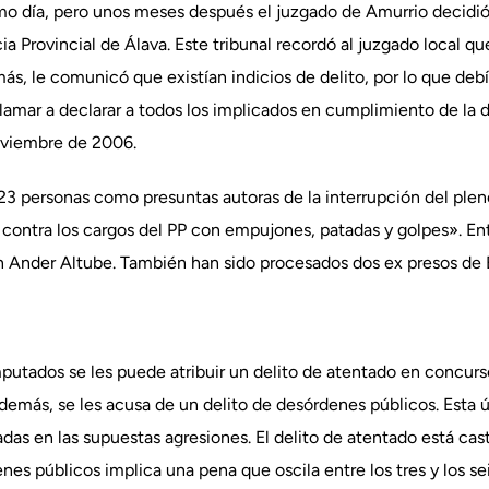
o día, pero unos meses después el juzgado de Amurrio decidió a
a Provincial de Álava. Este tribunal recordó al juzgado local qu
s, le comunicó que existían indicios de delito, por lo que debía 
amar a declarar a todos los implicados en cumplimiento de la de
oviembre de 2006.
 23 personas como presuntas autoras de la interrupción del pleno 
ontra los cargos del PP con empujones, patadas y golpes». En
on Ander Altube. También han sido procesados dos ex presos de 
imputados se les puede atribuir un delito de atentado en concurs
 además, se les acusa de un delito de desórdenes públicos. Esta
das en las supuestas agresiones. El delito de atentado está ca
nes públicos implica una pena que oscila entre los tres y los se