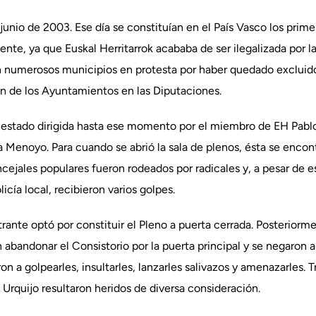
 junio de 2003. Ese día se constituían en el País Vasco los prim
sente, ya que Euskal Herritarrok acababa de ser ilegalizada por la
en numerosos municipios en protesta por haber quedado excluido
ión de los Ayuntamientos en las Diputaciones.
ía estado dirigida hasta ese momento por el miembro de EH Pablo
 Menoyo. Para cuando se abrió la sala de plenos, ésta se encon
jales populares fueron rodeados por radicales y, a pesar de es
icía local, recibieron varios golpes.
ntrante optó por constituir el Pleno a puerta cerrada. Posteriorm
abandonar el Consistorio por la puerta principal y se negaron a 
n a golpearles, insultarles, lanzarles salivazos y amenazarles. T
 Urquijo resultaron heridos de diversa consideración.