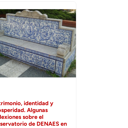
trimonio, identidad y
osperidad. Algunas
lexiones sobre el
servatorio de DENAES en