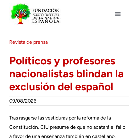
Saltar
al
contenido
Toggle
Navigat
Fundación DENAES
Revista de prensa
Agenda
Políticos y profesores
nacionalistas blindan la
Actualidad
exclusión del español
Actividades
09/08/2026
Colabora
Tras rasgarse las vestiduras por la reforma de la
Constitución, CiU presume de que no acatará el fallo
a favor de una enseñanza también en castellano.