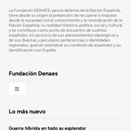
¿Quiénes somos?
La Fundación DENAES, para la defensa de la Nación Española,
tiene desde su origen la pretensión de recuperar e impulsar
desde la sociedad civil el conocimiento y la reivindicación de la
¿Cuáles son nuestros objetivos?
Nación Española; su realidad histórica, política, social y cultural
y se constituye como punto de encuentro de cuantos
españoles, sin perjuicio de sus planteamientos ideológicos y
de sus diversas y peculiares pertenencias o identidades
Consejo Asesor
regionales, quieran reivindicar su condición de españoles y su
identificación con España.
Observatorio de la Nación
Fundación Denaes
Una historia patriótica de España
Toggle
Navigation
Fundación DENAES
Lo más nuevo
Agenda
Guerra híbrida en todo su esplendor