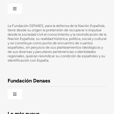
Toggle
Navigation
¿Quiénes somos?
La Fundación DENAES, para la defensa de la Nación Española,
tiene desde su origen la pretensión de recuperar e impulsar
desde la sociedad civil el conocimiento y la reivindicación de la
¿Cuáles son nuestros objetivos?
Nación Española; su realidad histórica, política, social y cultural
y se constituye como punto de encuentro de cuantos
españoles, sin perjuicio de sus planteamientos ideológicos y
de sus diversas y peculiares pertenencias o identidades
Consejo Asesor
regionales, quieran reivindicar su condición de españoles y su
identificación con España.
Observatorio de la Nación
Fundación Denaes
Una historia patriótica de España
Toggle
Navigation
Fundación DENAES
Lo más nuevo