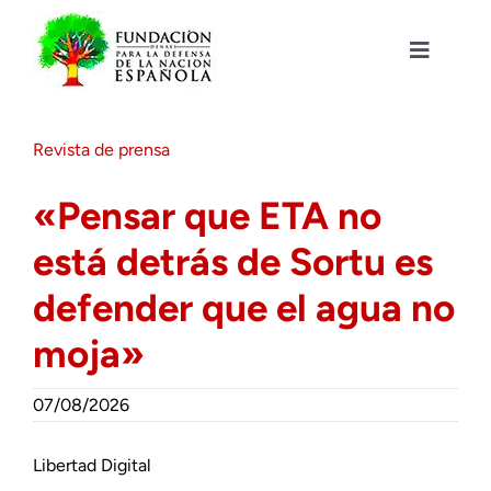
Saltar
al
contenido
Toggle
Navigat
Fundación DENAES
Revista de prensa
Agenda
«Pensar que ETA no
está detrás de Sortu es
Actualidad
defender que el agua no
Actividades
moja»
Colabora
07/08/2026
Libertad Digital