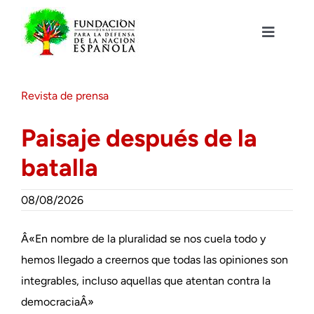
Saltar
al
contenido
Toggle
Navigat
Fundación DENAES
Revista de prensa
Agenda
Paisaje después de la
batalla
Actualidad
08/08/2026
Actividades
Â«En nombre de la pluralidad se nos cuela todo y
Colabora
hemos llegado a creernos que todas las opiniones son
integrables, incluso aquellas que atentan contra la
democraciaÂ»