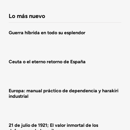
Navigation
Fundación DENAES
Lo más nuevo
Agenda
Guerra híbrida en todo su esplendor
Actualidad
Ceuta o el eterno retorno de España
Actividades
Europa: manual práctico de dependencia y harakiri
industrial
21 de julio de 1921; El valor inmortal de los