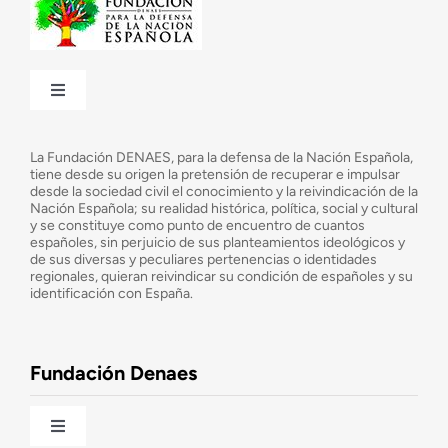
Toggle
Navigation
¿Quiénes somos?
La Fundación DENAES, para la defensa de la Nación Española,
tiene desde su origen la pretensión de recuperar e impulsar
desde la sociedad civil el conocimiento y la reivindicación de la
¿Cuáles son nuestros objetivos?
Nación Española; su realidad histórica, política, social y cultural
y se constituye como punto de encuentro de cuantos
españoles, sin perjuicio de sus planteamientos ideológicos y
de sus diversas y peculiares pertenencias o identidades
Consejo Asesor
regionales, quieran reivindicar su condición de españoles y su
identificación con España.
Observatorio de la Nación
Fundación Denaes
Una historia patriótica de España
Toggle