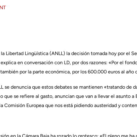
ENT
 la Libertad Lingüística (ANLL) la decisión tomada hoy por el S
 explica en conversación con LD, por dos razones: «Por el fond
 «también por la parte económica, por los 600.000 euros al año 
LL se denuncia que estos debates se mantienen «tratando de da
lo que se refiere al gasto, anuncian que van a llevar el asunto 
 la Comisión Europea que nos está pidiendo austeridad y conten
sión en la Cámara Baja ha rozado lo grotesco: «El pleno me ha 