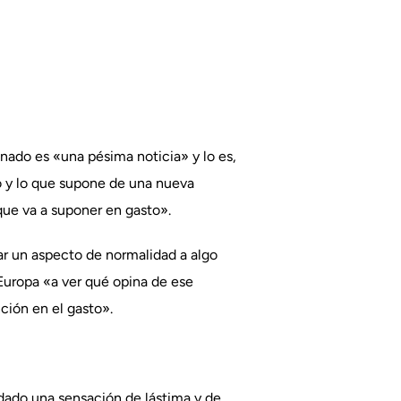
enado es «una pésima noticia» y lo es,
o y lo que supone de una nueva
que va a suponer en gasto».
r un aspecto de normalidad a algo
a Europa «a ver qué opina de ese
ción en el gasto».
dado una sensación de lástima y de