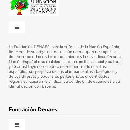
Toggle
Navigation
¿Quiénes somos?
La Fundación DENAES, para la defensa de la Nación Española,
tiene desde su origen la pretensión de recuperar e impulsar
desde la sociedad civil el conocimiento y la reivindicación de la
¿Cuáles son nuestros objetivos?
Nación Española; su realidad histórica, política, social y cultural
y se constituye como punto de encuentro de cuantos
españoles, sin perjuicio de sus planteamientos ideológicos y
de sus diversas y peculiares pertenencias o identidades
Consejo Asesor
regionales, quieran reivindicar su condición de españoles y su
identificación con España.
Observatorio de la Nación
Fundación Denaes
Una historia patriótica de España
Toggle