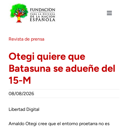
Saltar
al
contenido
Toggle
Navigat
Fundación DENAES
Revista de prensa
Agenda
Otegi quiere que
Batasuna se adueñe del
Actualidad
15-M
Actividades
08/08/2026
Colabora
Libertad Digital
Arnaldo Otegi cree que el entorno proetarra no es