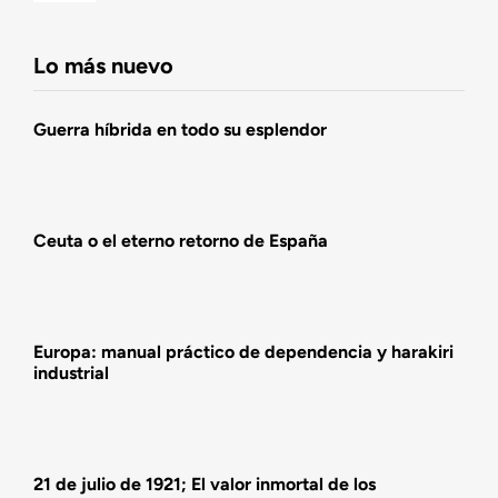
Navigation
Fundación DENAES
Lo más nuevo
Agenda
Guerra híbrida en todo su esplendor
Actualidad
Ceuta o el eterno retorno de España
Actividades
Europa: manual práctico de dependencia y harakiri
industrial
21 de julio de 1921; El valor inmortal de los