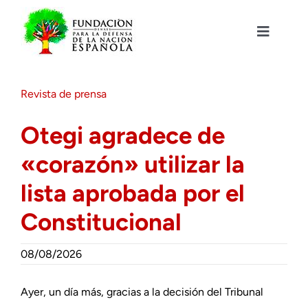
Saltar
al
contenido
Toggle
Navigat
Fundación DENAES
Revista de prensa
Agenda
Otegi agradece de
«corazón» utilizar la
Actualidad
lista aprobada por el
Actividades
Constitucional
Colabora
08/08/2026
Ayer, un día más, gracias a la decisión del Tribunal