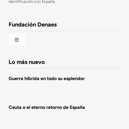
identificación con España.
Observatorio de la Nación
Fundación Denaes
Una historia patriótica de España
Toggle
Navigation
Fundación DENAES
Lo más nuevo
Agenda
Guerra híbrida en todo su esplendor
Actualidad
Ceuta o el eterno retorno de España
Actividades