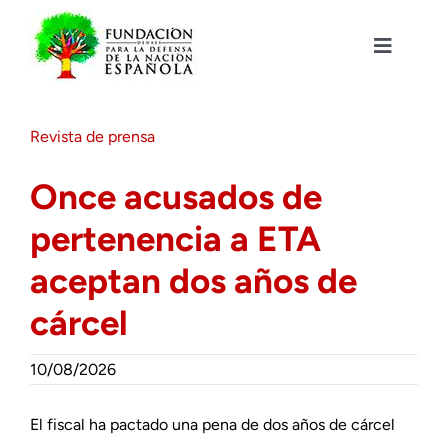
Saltar
al
contenido
Toggle
Navigat
Fundación DENAES
Revista de prensa
Agenda
Once acusados de
pertenencia a ETA
Actualidad
aceptan dos años de
Actividades
cárcel
Colabora
10/08/2026
El fiscal ha pactado una pena de dos años de cárcel