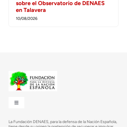
sobre el Observatorio de DENAES
en Talavera
10/08/2026
Toggle
Navigation
¿Quiénes somos?
La Fundación DENAES, para la defensa de la Nación Española,
tiene desde su origen la pretensión de recuperar e impulsar