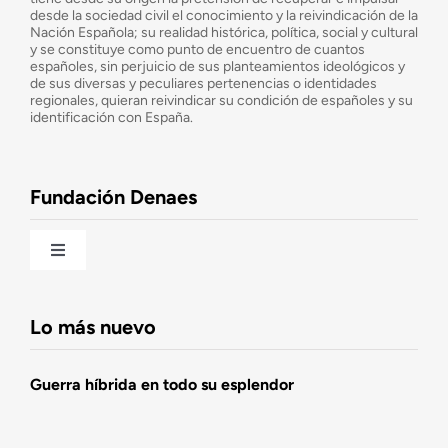
desde la sociedad civil el conocimiento y la reivindicación de la
¿Cuáles son nuestros objetivos?
Nación Española; su realidad histórica, política, social y cultural
y se constituye como punto de encuentro de cuantos
españoles, sin perjuicio de sus planteamientos ideológicos y
de sus diversas y peculiares pertenencias o identidades
Consejo Asesor
regionales, quieran reivindicar su condición de españoles y su
identificación con España.
Observatorio de la Nación
Fundación Denaes
Una historia patriótica de España
Toggle
Navigation
Fundación DENAES
Lo más nuevo
Agenda
Guerra híbrida en todo su esplendor
Actualidad