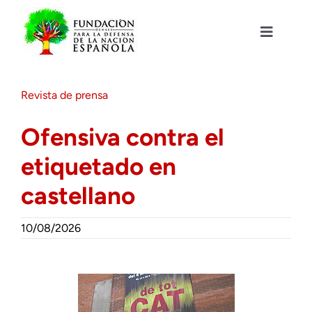
Saltar
al
contenido
Toggle
Navigat
Fundación DENAES
Revista de prensa
Agenda
Ofensiva contra el
etiquetado en
Actualidad
castellano
Actividades
10/08/2026
Colabora