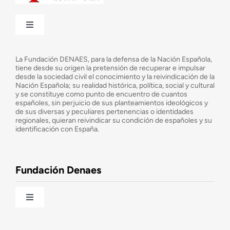
Toggle
Navigation
¿Quiénes somos?
La Fundación DENAES, para la defensa de la Nación Española,
tiene desde su origen la pretensión de recuperar e impulsar
desde la sociedad civil el conocimiento y la reivindicación de la
¿Cuáles son nuestros objetivos?
Nación Española; su realidad histórica, política, social y cultural
y se constituye como punto de encuentro de cuantos
españoles, sin perjuicio de sus planteamientos ideológicos y
de sus diversas y peculiares pertenencias o identidades
Consejo Asesor
regionales, quieran reivindicar su condición de españoles y su
identificación con España.
Observatorio de la Nación
Fundación Denaes
Una historia patriótica de España
Toggle
Navigation
Fundación DENAES