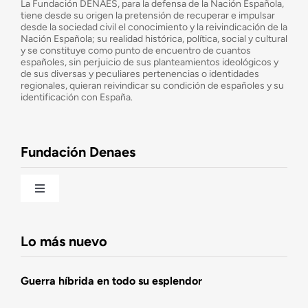
La Fundación DENAES, para la defensa de la Nación Española,
tiene desde su origen la pretensión de recuperar e impulsar
desde la sociedad civil el conocimiento y la reivindicación de la
¿Cuáles son nuestros objetivos?
Nación Española; su realidad histórica, política, social y cultural
y se constituye como punto de encuentro de cuantos
españoles, sin perjuicio de sus planteamientos ideológicos y
de sus diversas y peculiares pertenencias o identidades
Consejo Asesor
regionales, quieran reivindicar su condición de españoles y su
identificación con España.
Observatorio de la Nación
Fundación Denaes
Una historia patriótica de España
Toggle
Navigation
Fundación DENAES
Lo más nuevo
Agenda
Guerra híbrida en todo su esplendor