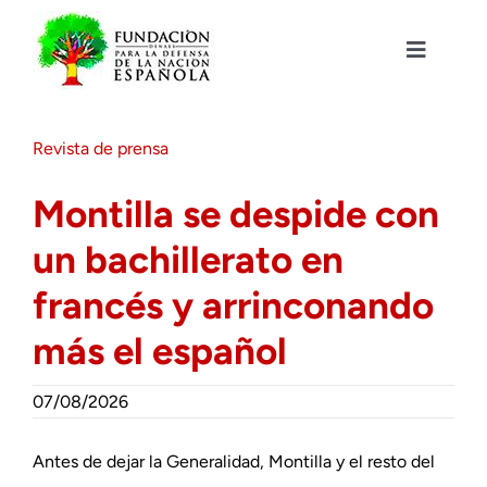
Saltar
al
contenido
Toggle
Navigat
Fundación DENAES
Revista de prensa
Agenda
Montilla se despide con
un bachillerato en
Actualidad
francés y arrinconando
Actividades
más el español
Colabora
07/08/2026
Antes de dejar la Generalidad, Montilla y el resto del