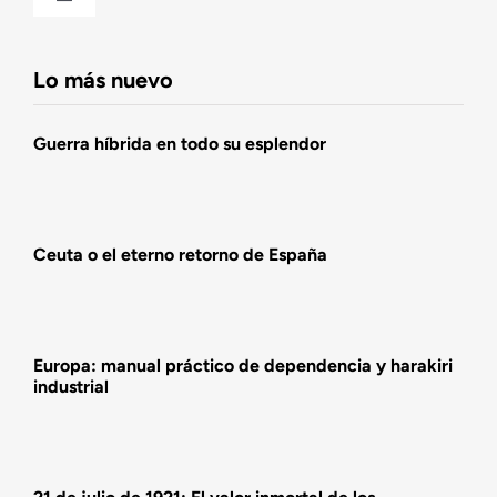
Toggle
Navigation
Fundación DENAES
Lo más nuevo
Agenda
Guerra híbrida en todo su esplendor
Actualidad
Ceuta o el eterno retorno de España
Actividades
Europa: manual práctico de dependencia y harakiri
industrial