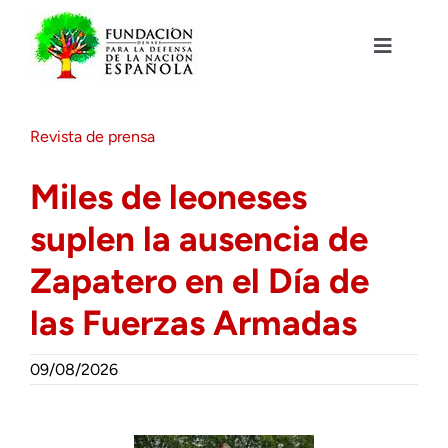
Saltar
al
contenido
Toggle
Navigat
Fundación DENAES
Revista de prensa
Agenda
Miles de leoneses
suplen la ausencia de
Actualidad
Zapatero en el Día de
Actividades
las Fuerzas Armadas
Colabora
09/08/2026