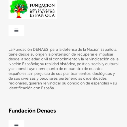
Toggle
Navigation
¿Quiénes somos?
La Fundación DENAES, para la defensa de la Nación Española,
tiene desde su origen la pretensión de recuperar e impulsar
desde la sociedad civil el conocimiento y la reivindicación de la
¿Cuáles son nuestros objetivos?
Nación Española; su realidad histórica, política, social y cultural
y se constituye como punto de encuentro de cuantos
españoles, sin perjuicio de sus planteamientos ideológicos y
de sus diversas y peculiares pertenencias o identidades
Consejo Asesor
regionales, quieran reivindicar su condición de españoles y su
identificación con España.
Observatorio de la Nación
Fundación Denaes
Una historia patriótica de España