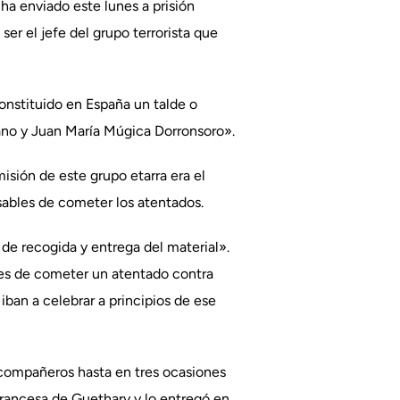
ha enviado este lunes a prisión
er el jefe del grupo terrorista que
onstituido en España un talde o
ano y Juan María Múgica Dorronsoro».
isión de este grupo etarra era el
nsables de cometer los atentados.
 de recogida y entrega del material».
nes de cometer un atentado contra
ban a celebrar a principios de ese
s compañeros hasta en tres ocasiones
 francesa de Guethary y lo entregó en