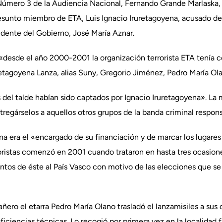
 Número 3 de la Audiencia Nacional, Fernando Grande Marlaska, 
sunto miembro de ETA, Luis Ignacio Iruretagoyena, acusado de s
sidente del Gobierno, José María Aznar.
«desde el año 2000-2001 la organización terrorista ETA tenía c
tagoyena Lanza, alias Suny, Gregorio Jiménez, Pedro María Ol
el talde habían sido captados por Ignacio Iruretagoyena». La m
ntregárselos a aquellos otros grupos de la banda criminal respo
na era el «encargado de su financiación y de marcar los lugares
roristas comenzó en 2001 cuando trataron en hasta tres ocasio
os de éste al País Vasco con motivo de las elecciones que se i
ñero el etarra Pedro María Olano trasladó el lanzamisiles a su
ficiencias técnicas. Lo recogió por primera vez en la localidad