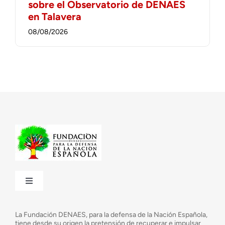
sobre el Observatorio de DENAES
en Talavera
08/08/2026
Toggle
Navigation
¿Quiénes somos?
La Fundación DENAES, para la defensa de la Nación Española,
tiene desde su origen la pretensión de recuperar e impulsar