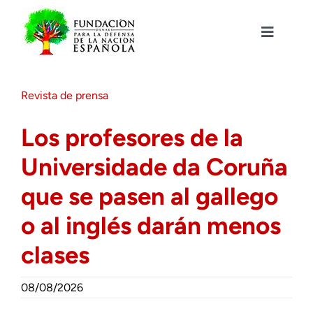
Saltar
al
contenido
Toggle
Navigat
Fundación DENAES
Revista de prensa
Agenda
Los profesores de la
Universidade da Coruña
Actualidad
que se pasen al gallego
Actividades
o al inglés darán menos
clases
Colabora
08/08/2026