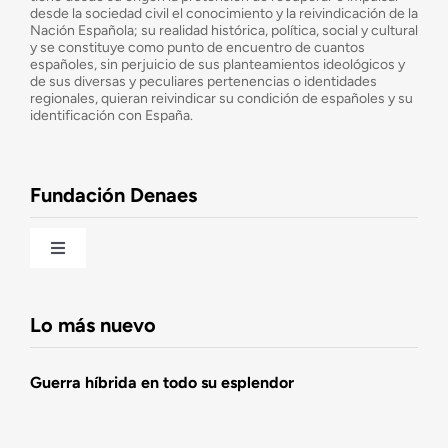
desde la sociedad civil el conocimiento y la reivindicación de la
¿Cuáles son nuestros objetivos?
Nación Española; su realidad histórica, política, social y cultural
y se constituye como punto de encuentro de cuantos
españoles, sin perjuicio de sus planteamientos ideológicos y
de sus diversas y peculiares pertenencias o identidades
Consejo Asesor
regionales, quieran reivindicar su condición de españoles y su
identificación con España.
Observatorio de la Nación
Fundación Denaes
Una historia patriótica de España
Toggle
Navigation
Fundación DENAES
Lo más nuevo
Agenda
Guerra híbrida en todo su esplendor
Actualidad