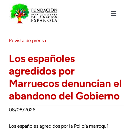
Saltar
al
contenido
Toggle
Navigat
Fundación DENAES
Revista de prensa
Agenda
Los españoles
agredidos por
Actualidad
Marruecos denuncian el
Actividades
abandono del Gobierno
Colabora
08/08/2026
Los españoles agredidos por la Policía marroquí