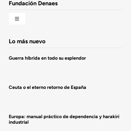
Fundación Denaes
Una historia patriótica de España
Toggle
Navigation
Fundación DENAES
Lo más nuevo
Agenda
Guerra híbrida en todo su esplendor
Actualidad
Ceuta o el eterno retorno de España
Actividades
Europa: manual práctico de dependencia y harakiri
industrial