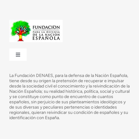
Toggle
Navigation
¿Quiénes somos?
La Fundación DENAES, para la defensa de la Nación Española,
tiene desde su origen la pretensión de recuperar e impulsar
desde la sociedad civil el conocimiento y la reivindicación de la
¿Cuáles son nuestros objetivos?
Nación Española; su realidad histórica, política, social y cultural
y se constituye como punto de encuentro de cuantos
españoles, sin perjuicio de sus planteamientos ideológicos y
de sus diversas y peculiares pertenencias o identidades
Consejo Asesor
regionales, quieran reivindicar su condición de españoles y su
identificación con España.
Observatorio de la Nación