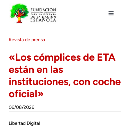
Saltar
al
contenido
Toggle
Navigat
Fundación DENAES
Revista de prensa
Agenda
«Los cómplices de ETA
están en las
Actualidad
instituciones, con coche
Actividades
oficial»
Colabora
06/08/2026
Libertad Digital