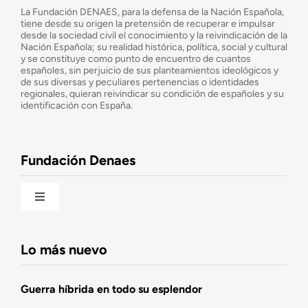
¿Quiénes somos?
La Fundación DENAES, para la defensa de la Nación Española,
tiene desde su origen la pretensión de recuperar e impulsar
desde la sociedad civil el conocimiento y la reivindicación de la
¿Cuáles son nuestros objetivos?
Nación Española; su realidad histórica, política, social y cultural
y se constituye como punto de encuentro de cuantos
españoles, sin perjuicio de sus planteamientos ideológicos y
de sus diversas y peculiares pertenencias o identidades
Consejo Asesor
regionales, quieran reivindicar su condición de españoles y su
identificación con España.
Observatorio de la Nación
Fundación Denaes
Una historia patriótica de España
Toggle
Navigation
Fundación DENAES
Lo más nuevo
Agenda
Guerra híbrida en todo su esplendor