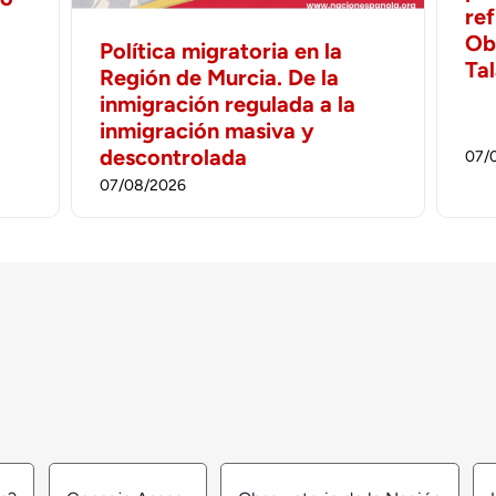
ref
Ob
Política migratoria en la
Ta
Región de Murcia. De la
inmigración regulada a la
inmigración masiva y
descontrolada
07/
07/08/2026