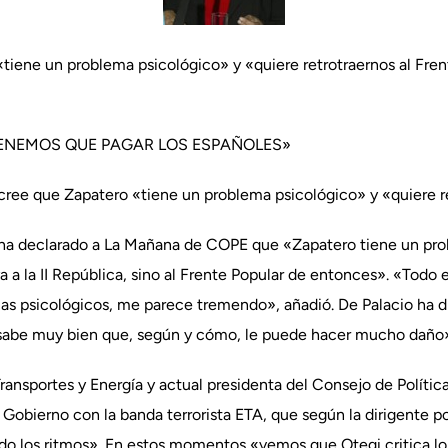
«tiene un problema psicológico» y «quiere retrotraernos al Fre
TENEMOS QUE PAGAR LOS ESPAÑOLES»
cree que Zapatero «tiene un problema psicológico» y «quiere r
 ha declarado a La Mañana de COPE que «Zapatero tiene un pro
ya a la II República, sino al Frente Popular de entonces». «Todo
mas psicológicos, me parece tremendo», añadió. De Palacio ha 
«sabe muy bien que, según y cómo, le puede hacer mucho daño
Transportes y Energía y actual presidenta del Consejo de Política
Gobierno con la banda terrorista ETA, que según la dirigente po
do los ritmos». En estos momentos «vemos que Otegi critica lo