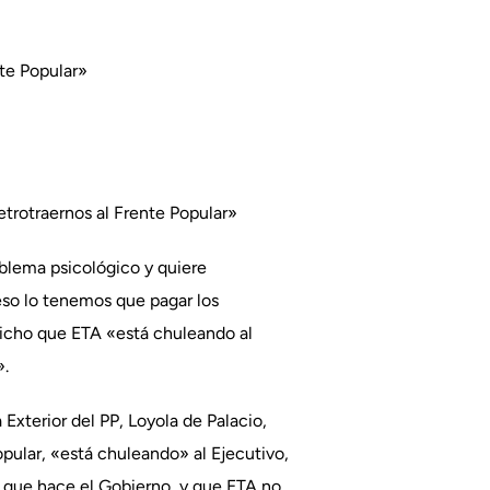
nte Popular»
etrotraernos al Frente Popular»
blema psicológico y quiere
 eso lo tenemos que pagar los
dicho que ETA «está chuleando al
».
 Exterior del PP, Loyola de Palacio,
pular, «está chuleando» al Ejecutivo,
 que hace el Gobierno, y que ETA no