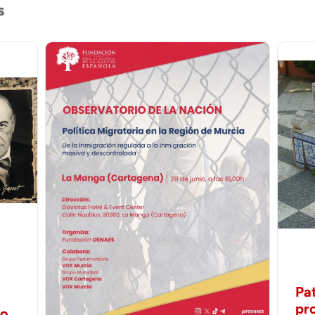
s
Pa
pr
no