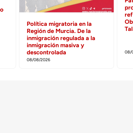
Pa
pr
no
ref
Ob
Política migratoria en la
Ta
Región de Murcia. De la
inmigración regulada a la
inmigración masiva y
descontrolada
08/
08/08/2026