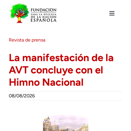
Saltar
al
contenido
Toggle
Navigat
Fundación DENAES
Revista de prensa
Agenda
La manifestación de la
AVT concluye con el
Actualidad
Himno Nacional
Actividades
08/08/2026
Colabora