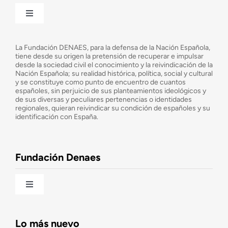
Toggle
Navigation
¿Quiénes somos?
La Fundación DENAES, para la defensa de la Nación Española,
tiene desde su origen la pretensión de recuperar e impulsar
desde la sociedad civil el conocimiento y la reivindicación de la
¿Cuáles son nuestros objetivos?
Nación Española; su realidad histórica, política, social y cultural
y se constituye como punto de encuentro de cuantos
españoles, sin perjuicio de sus planteamientos ideológicos y
de sus diversas y peculiares pertenencias o identidades
Consejo Asesor
regionales, quieran reivindicar su condición de españoles y su
identificación con España.
Observatorio de la Nación
Fundación Denaes
Una historia patriótica de España
Toggle
Navigation
Fundación DENAES
Lo más nuevo