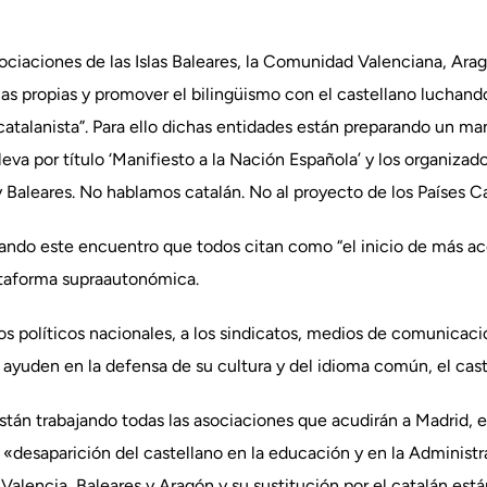
ociaciones de las Islas Baleares, la Comunidad Valenciana, Ara
uas propias y promover el bilingüismo con el castellano luchan
 catalanista”. Para ello dichas entidades están preparando un m
eva por título ‘Manifiesto a la Nación Española’ y los organizad
 Baleares. No hablamos catalán. No al proyecto de los Países Ca
rando este encuentro que todos citan como “el inicio de más ac
ataforma supraautonómica.
idos políticos nacionales, a los sindicatos, medios de comunicac
ayuden en la defensa de su cultura y del idioma común, el cast
están trabajando todas las asociaciones que acudirán a Madrid, e
la «desaparición del castellano en la educación y en la Adminis
Valencia, Baleares y Aragón y su sustitución por el catalán está