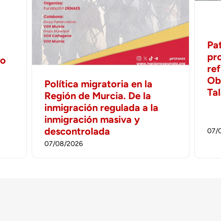
Pa
pr
no
ref
Ob
Política migratoria en la
Ta
Región de Murcia. De la
inmigración regulada a la
inmigración masiva y
descontrolada
07/
07/08/2026