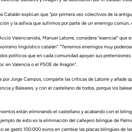
s Catalán explican que “por primera vez colectivos de la anti
ción y la asfixia que sufrimos por parte de un enemigo común, 
’Acció Valencianista, Manuel Latorre, considera “esencial” que e
nsionismo lingüístico catalán”. “Tenemos enemigos muy poderosos
tidos políticos que en cada comunidad apoyan sus pretensiones
oc en Valencia o el PSOE de Aragón”.
da por Jorge Campos, comparte las críticas de Latorre y añade 
encia y Baleares, y con el castellano de todos, porque los balea
ientos están eliminando el castellano y acabando con el biling
jemplo de esto es la eliminación del callejero bilingüe de Palm
se gastó 100.000 euros en cambiar las placas bilingües de las c