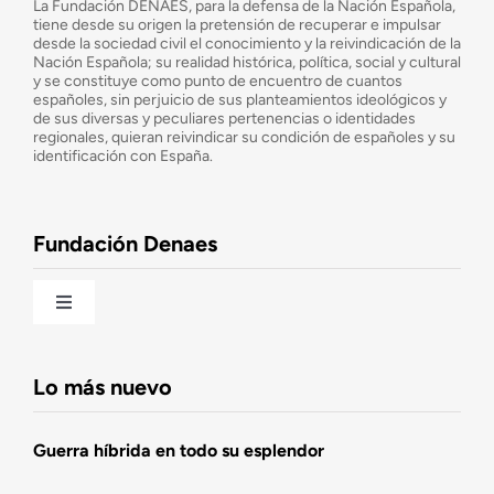
La Fundación DENAES, para la defensa de la Nación Española,
tiene desde su origen la pretensión de recuperar e impulsar
desde la sociedad civil el conocimiento y la reivindicación de la
¿Cuáles son nuestros objetivos?
Nación Española; su realidad histórica, política, social y cultural
y se constituye como punto de encuentro de cuantos
españoles, sin perjuicio de sus planteamientos ideológicos y
de sus diversas y peculiares pertenencias o identidades
Consejo Asesor
regionales, quieran reivindicar su condición de españoles y su
identificación con España.
Observatorio de la Nación
Fundación Denaes
Una historia patriótica de España
Toggle
Navigation
Fundación DENAES
Lo más nuevo
Agenda
Guerra híbrida en todo su esplendor